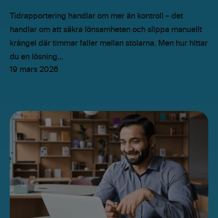
Tidrapportering handlar om mer än kontroll – det
handlar om att säkra lönsamheten och slippa manuellt
krångel där timmar faller mellan stolarna. Men hur hittar
du en lösning...
19 mars 2026