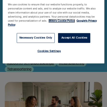
We use cookies to ensure that our website functions properly, to
personalize content and ads, and to analyze our website traffic. We also
Senaste artiklarna
share information about your use of our site with our social media,
advertising, and analytics partners. Your personal data/cookies may be
Filtrera på ämne
used for personalization of ads.
Blikk's Cookie Policy
Google’s Privacy
Policy
Alla
Administration
Affärssystem
Necessary Cookies Only
Accept All Cookies
Bygg, entreprenad & service
Byråstöd
Konsult
Kvittohantering
Nyheter och trender
Övrigt
Populärt
Cookies Settings
Produktuppdateringar
Projekthantering & projektplanering
Rapporter och undersökningar
Resursplanering
Tidrapportering