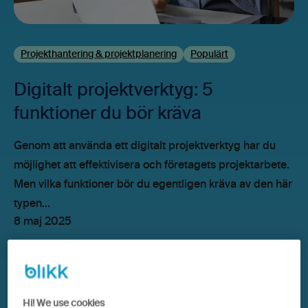
Projekthantering & projektplanering
Populärt
Digitalt projektverktyg: 5
funktioner du bör kräva
Genom att använda ett digitalt projektverktyg har du
möjlighet att effektivisera och företagets projektarbete.
Men vilka funktioner bör du egentligen kräva av den här
typen...
8 maj 2025
Hi! We use cookies