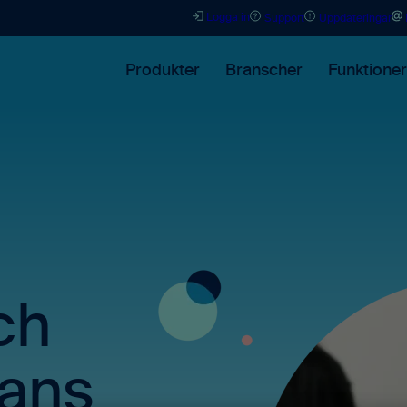
Logga in
Support
Uppdateringar
Produkter
Branscher
Funktioner
ch
mans