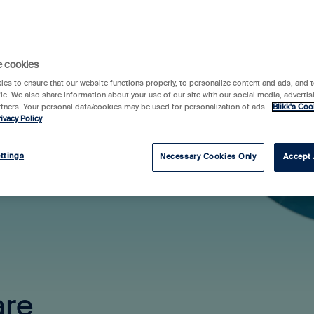
e cookies
erksamhet
es to ensure that our website functions properly, to personalize content and ads, and t
 intäktsström.
fic. We also share information about your use of our site with our social media, advertis
rtners. Your personal data/cookies may be used for personalization of ads.
Blikk's Coo
ni marknadens
ivacy Policy
ft och support,
ttings
Necessary Cookies Only
Accept 
are