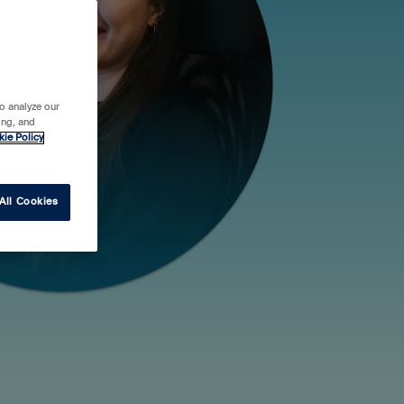
o analyze our
ing, and
kie Policy
All Cookies