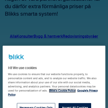
du därför extra förmånliga priser på
Blikks smarta system!
Alla
Konsulter
Bygg & hantverk
Redovisningsbyråer
Hi! We use cookies
We use cookies to ensure that our website functions properly, to
personalize content and ads, and to analyze our website traffic. We also
share information about your use of our site with our social media,
advertising, and analytics partners. Your personal data/cookies may be
used for personalization of ads.
Blikk's Cookie Policy
Google’s Privacy
Policy
Konsulter
SBR Byggingenjörerna
Necessary Cookies Only
Accept All Cookies