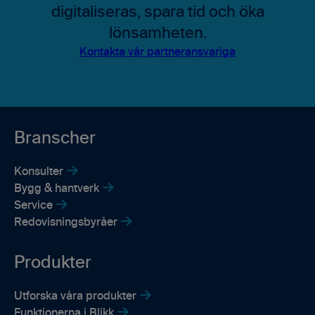
digitaliseras, spara tid och öka
lönsamheten.
Kontakta vår partneransvariga
Branscher
Konsulter
Bygg & hantverk
Service
Redovisningsbyråer
Produkter
Utforska våra produkter
Funktionerna i Blikk