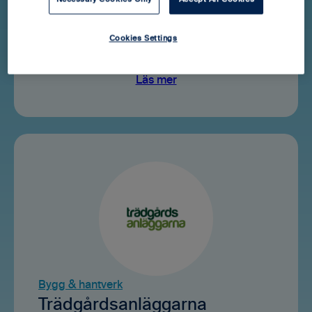
För ingenjörer inom bygg- och
fastighetssektorn. Effektivisera dina projekt
Cookies Settings
med Blikk och ta del av din förmånliga
medlemsrabatt.
Läs mer
Bygg & hantverk
Trädgårdsanläggarna