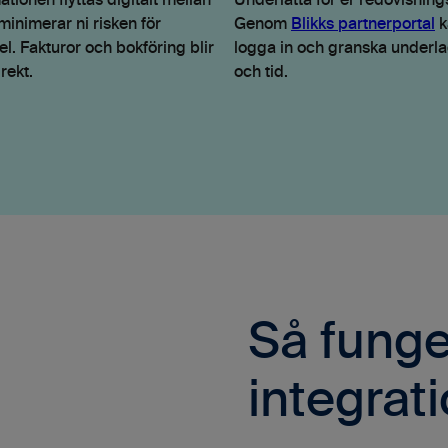
ationen flyttas digitalt mellan
Underlätta för er redovisning
inimerar ni risken för
Genom
Blikks partnerportal
k
el. Fakturor och bokföring blir
logga in och granska underl
rekt.
och tid.
Så funge
integrat