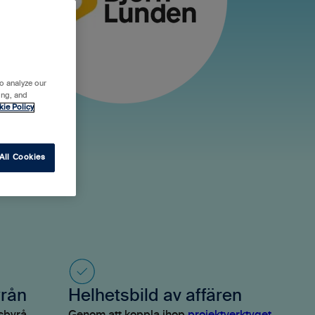
o analyze our
ing, and
kie Policy
All Cookies
rån
Helhetsbild av affären