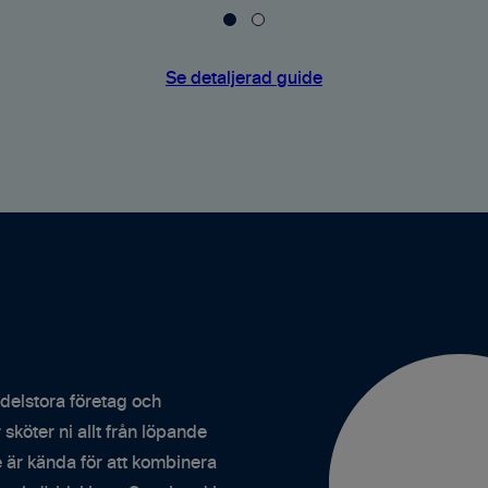
Se detaljerad guide
delstora företag och
köter ni allt från löpande
De är kända för att kombinera