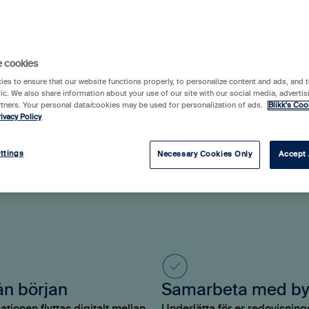
ör hela projekt- och orderprocessen. Ni
ll på tid, projekt och ekonomi.
e cookies
es to ensure that our website functions properly, to personalize content and ads, and t
fic. We also share information about your use of our site with our social media, advertis
rtners. Your personal data/cookies may be used for personalization of ads.
Blikk's Coo
ivacy Policy
ttings
Necessary Cookies Only
Accept 
ån början
Samarbeta med by