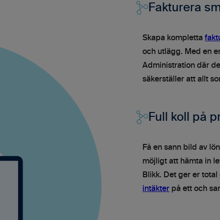
Fakturera sm
Skapa kompletta
fak
och utlägg. Med en en
Administration där det
säkerställer att allt
Full koll på 
Få en sann bild av lö
möjligt att hämta in l
Blikk. Det ger er total
intäkter
på ett och sa