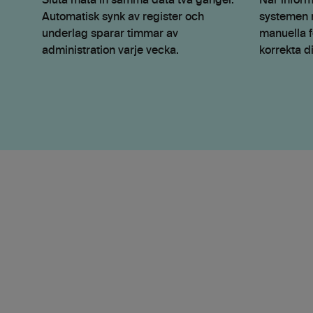
Sluta mata in samma data två gånger.
När inform
Automatisk synk av register och
systemen m
underlag sparar timmar av
manuella f
administration varje vecka.
korrekta di