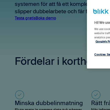
systemen för att få ett komplett stöd f
slipper dubbelarbete och får full kontro
Testa gratis
Boka demo
Hi! We us
We use cooki
website traf
analytics pa
Google’s Pr
Cookies Se
Fördelar i korthet
Minska dubbelinmatning
Rätt fr