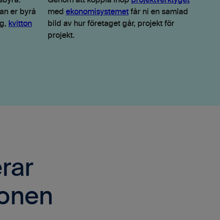
sbyrå.
Genom att koppla ihop
projektverktyget
an er byrå
med
ekonomisystemet
får ni en samlad
ag,
kvitton
bild av hur företaget går, projekt för
projekt.
rar
ionen