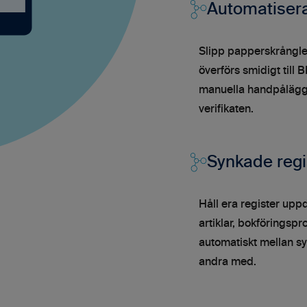
Automatisera
Slipp papperskrånglet
överförs smidigt till 
manuella handpåläggni
verifikaten.
Synkade regi
Håll era register upp
artiklar, bokföringsp
automatiskt mellan sy
andra med.