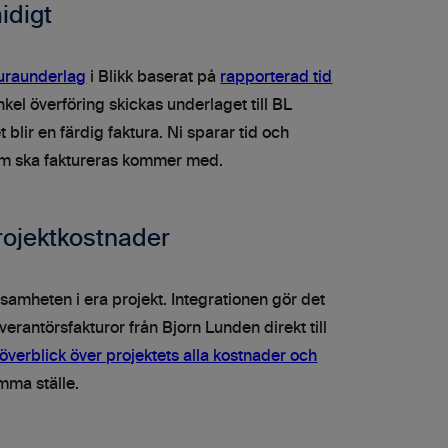
idigt
turaunderlag
i Blikk baserat på
rapporterad tid
kel överföring skickas underlaget till BL
 blir en färdig faktura. Ni sparar tid och
 som ska faktureras kommer med.
projektkostnader
nsamheten i era projekt. Integrationen gör det
everantörsfakturor från Bjorn Lunden direkt till
överblick över projektets alla kostnader och
mma ställe.