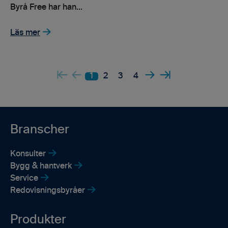
Byrå Free har han...
Läs mer
1
2
3
4
Branscher
Konsulter
Bygg & hantverk
Service
Redovisningsbyråer
Produkter