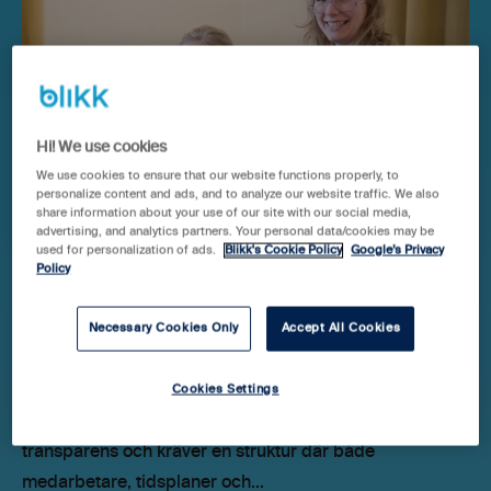
Hi! We use cookies
We use cookies to ensure that our website functions properly, to
personalize content and ads, and to analyze our website traffic. We also
share information about your use of our site with our social media,
advertising, and analytics partners. Your personal data/cookies may be
used for personalization of ads.
Blikk's Cookie Policy
Google’s Privacy
Konsult
Policy
Full projektkoll för Henson – från
Necessary Cookies Only
Accept All Cookies
kreativitet till faktura
Att driva en kreativ kommunikationsbyrå med team
Cookies Settings
utspridda på olika orter ställer höga krav på
transparens och kräver en struktur där både
medarbetare, tidsplaner och...