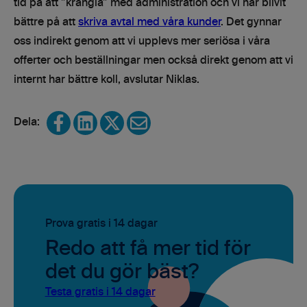
tid på att ”krångla” med administration och vi har blivit
bättre på att
skriva avtal med våra kunder
. Det gynnar
oss indirekt genom att vi upplevs mer seriösa i våra
offerter och beställningar men också direkt genom att vi
in
ternt har bättre koll, avslutar Niklas.
Share on Facebook
Share on LinkedIn
Share on X
Share via email
Prova gratis i 14 dagar
Redo att få mer tid för
det du gör bäst?
Testa gratis i 14 dagar