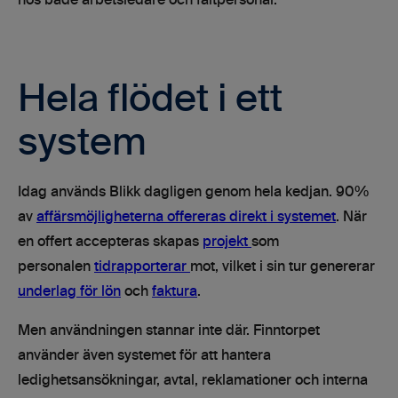
hos både arbetsledare och fältpersonal.
Hela flödet i ett
system
Idag används Blikk dagligen genom hela kedjan. 90%
av
affärsmöjligheterna offereras direkt i systemet
. När
en offert accepteras skapas
projekt
som
personalen
tidrapporterar
mot, vilket i sin tur genererar
underlag för lön
och
faktura
.
Men användningen stannar inte där. Finntorpet
använder även systemet för att hantera
ledighetsansökningar, avtal, reklamationer och interna