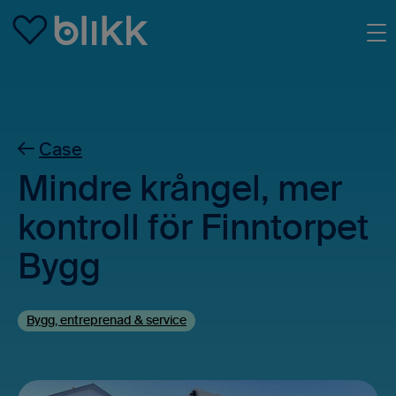
Skip to main content
Case
Mindre krångel, mer
kontroll för Finntorpet
Bygg
Bygg, entreprenad & service