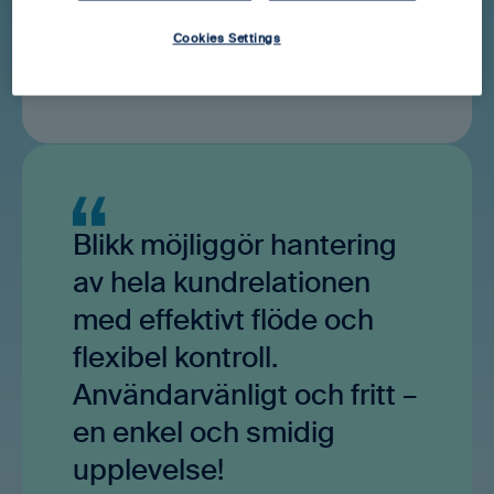
full kontroll. Resultatet är minskad
Cookies Settings
administration, bättre interna rutiner och en
professionellare kundupplevelse.
Blikk möjliggör hantering
av hela kundrelationen
med effektivt flöde och
flexibel kontroll.
Användarvänligt och fritt –
en enkel och smidig
upplevelse!