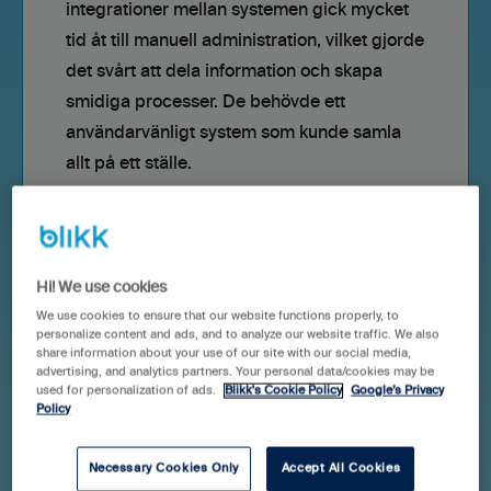
integrationer mellan systemen gick mycket
tid åt till manuell administration, vilket gjorde
det svårt att dela information och skapa
smidiga processer. De behövde ett
användarvänligt system som kunde samla
allt på ett ställe.
Hi! We use cookies
We use cookies to ensure that our website functions properly, to
personalize content and ads, and to analyze our website traffic. We also
Lösningen
share information about your use of our site with our social media,
advertising, and analytics partners. Your personal data/cookies may be
Valet föll på Blikk tack vare möjligheten att
used for personalization of ads.
Blikk's Cookie Policy
Google’s Privacy
Policy
hantera hela flödet – från första kundkontakt
till avslutat projekt. Genom att samla sälj,
Necessary Cookies Only
Accept All Cookies
projekt, tid och avtal i samma system fick de