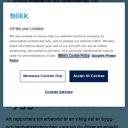
Smidig attestering och löneunderlag:
När
tidrapporterna kommer in digitalt kan de attesteras
snabbt, vilket gör att löner och fakturor kan hanteras
utan manuellt dubbelarbete eller sena korrigeringar.
Hi! We use cookies
We use cookies to ensure that our website functions properly, to
personalize content and ads, and to analyze our website traffic. We also
share information about your use of our site with our social media,
advertising, and analytics partners. Your personal data/cookies may be
used for personalization of ads.
Blikk's Cookie Policy
Google’s Privacy
Att rapportera
Policy
arbetad tid - särskilt
Necessary Cookies Only
Accept All Cookies
viktigt i
Cookies Settings
byggbranschen
Att rapportera sin arbetstid är en viktig del av bygg-
och hantverksbranschen, vare sig du driver en enskild