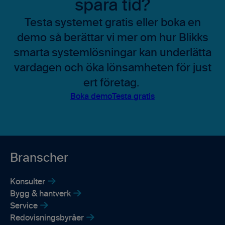
spara tid?
Testa systemet gratis eller boka en
demo så berättar vi mer om hur Blikks
smarta systemlösningar kan underlätta
vardagen och öka lönsamheten för just
ert företag.
Boka demo
Testa gratis
Branscher
Konsulter
Bygg & hantverk
Service
Redovisningsbyråer