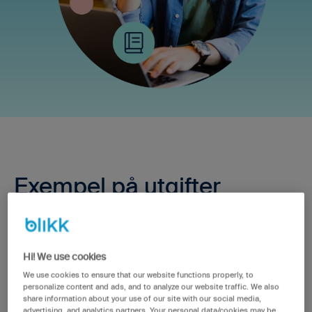
Exempel på utgifter
Utgifter uppstår i samband med att ett företag ska köpa
en produkt eller tjänst och utgörs alltså av den summa
Hi! We use cookies
som man betalar för produkten eller tjänsten i fråga.
We use cookies to ensure that our website functions properly, to
Några vanliga exempel på utgifter som ett företag kan
personalize content and ads, and to analyze our website traffic. We also
ha inkluderar:
share information about your use of our site with our social media,
advertising, and analytics partners. Your personal data/cookies may be