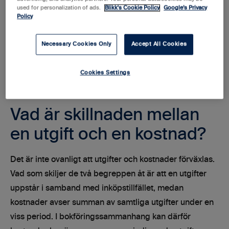
used for personalization of ads.
Blikk's Cookie Policy
Google’s Privacy
Verktyg, maskiner och andra liknande
Policy
anläggningsinventarier
Toalettpapper, städutrustning och andra liknande
Necessary Cookies Only
Accept All Cookies
förbrukningsinventarier
Redovisningstjänster
Cookies Settings
Vad är skillnaden mellan
en utgift och en kostnad?
Det är inte ovanligt att utgifter och kostnader förväxlas.
Vad som skiljer de två begreppen åt är att en utgifter
uppstår i samband med inköpstillfället, medan
kostnader avser summan av samtliga utgifter under en
viss period. I bokföringssammanhang kan därför