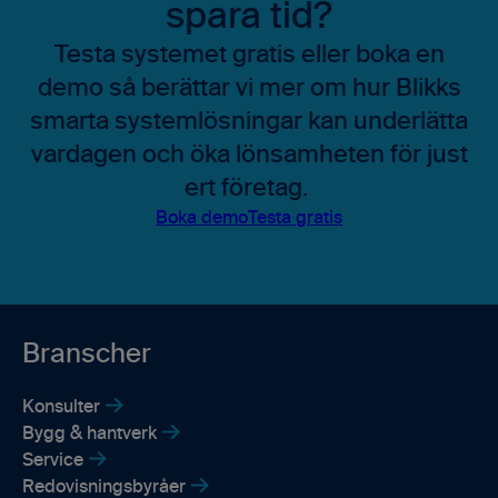
spara tid?
Testa systemet gratis eller boka en
demo så berättar vi mer om hur Blikks
smarta systemlösningar kan underlätta
vardagen och öka lönsamheten för just
ert företag.
Boka demo
Testa gratis
Branscher
Konsulter
Bygg & hantverk
Service
Redovisningsbyråer