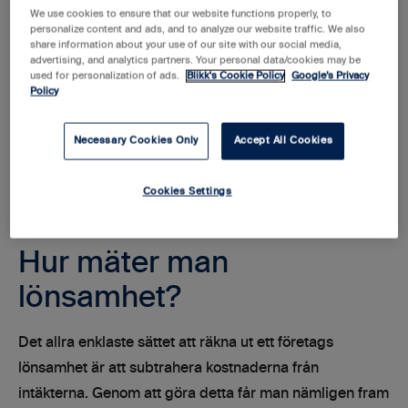
Med lönsamhet avses vinsten som ett företag gör. De
We use cookies to ensure that our website functions properly, to
personalize content and ads, and to analyze our website traffic. We also
flesta näringsverksamheter har som målsättning att gå
share information about your use of our site with our social media,
advertising, and analytics partners. Your personal data/cookies may be
med vinst så snabbt som möjligt, då det på sikt är
used for personalization of ads.
Blikk's Cookie Policy
Google’s Privacy
utmanande att driva en verksamhet som går med
Policy
förlust. För att en förlusttyngd verksamhet ska kunna
överleva under en längre period krävs det vanligtvis att
Necessary Cookies Only
Accept All Cookies
man får in kapital via externa investerare eller lån.
Cookies Settings
Hur mäter man
lönsamhet?
Det allra enklaste sättet att räkna ut ett företags
lönsamhet är att subtrahera kostnaderna från
intäkterna. Genom att göra detta får man nämligen fram