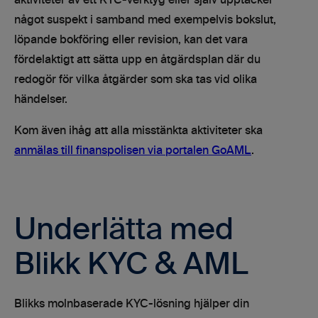
aktiviteter av ett KYC-verktyg eller själv upptäcker
något suspekt i samband med exempelvis bokslut,
löpande bokföring eller revision, kan det vara
fördelaktigt att sätta upp en åtgärdsplan där du
redogör för vilka åtgärder som ska tas vid olika
händelser.
Kom även ihåg att alla misstänkta aktiviteter ska
anmälas till finanspolisen via portalen GoAML
.
Underlätta med
Blikk KYC & AML
Blikks molnbaserade KYC-lösning hjälper din