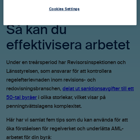
Cookies Settings
Så kan du
effektivisera arbetet
Under en treårsperiod har Revisorsinspektionen och
Länsstyrelsen, som ansvarar för att kontrollera
regelefterlevnaden inom revisions- och
redovisningsbranschen,
delat ut sanktionsavgifter till ett
50-tal byråer
i olika storlekar, vilket visar på
penningtvättslagens komplexitet.
Här har vi samlat fem tips som du kan använda för att
öka förståelsen för regelverket och underlätta AML-
arbetet för din byrå: