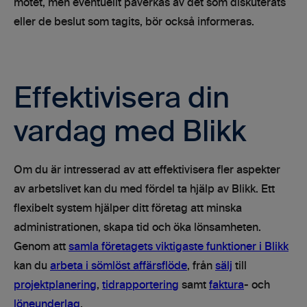
mötet, men eventuellt påverkas av det som diskuterats
eller de beslut som tagits, bör också informeras.
Effektivisera din
vardag med Blikk
Om du är intresserad av att effektivisera fler aspekter
av arbetslivet kan du med fördel ta hjälp av Blikk. Ett
flexibelt system hjälper ditt företag att minska
administrationen, skapa tid och öka lönsamheten.
Genom att
samla företagets viktigaste funktioner i Blikk
kan du
arbeta i sömlöst affärsflöde
, från
sälj
till
projektplanering
,
tidrapportering
samt
faktura
- och
löneunderlag
.