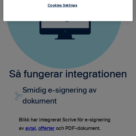
Cookies Settings
Så fungerar integrationen
Smidig e-signering av
dokument
Blikk har integrerat Scrive för e-signering
av
avtal
,
offerter
och PDF-dokument.