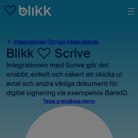
Skip to main content
Integrationer
/
Övriga integrationer
Blikk
Scrive
Integrationen med Scrive gör det
snabbt, enkelt och säkert att skicka ut
avtal och andra viktiga dokument för
digital signering via exempelvis BankID.
Testa gratis
Boka demo