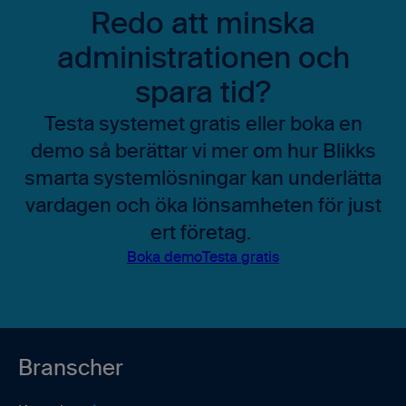
Redo att minska
administrationen och
spara tid?
Testa systemet gratis eller boka en
demo så berättar vi mer om hur Blikks
smarta systemlösningar kan underlätta
vardagen och öka lönsamheten för just
ert företag.
Boka demo
Testa gratis
Branscher