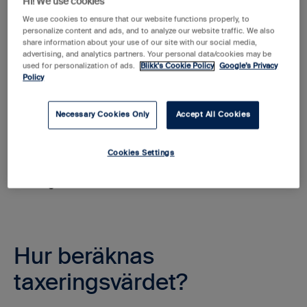
Hi! We use cookies
We use cookies to ensure that our website functions properly, to
När förekommer taxering?
personalize content and ads, and to analyze our website traffic. We also
share information about your use of our site with our social media,
advertising, and analytics partners. Your personal data/cookies may be
used for personalization of ads.
Blikk's Cookie Policy
Google’s Privacy
I sin allmännaste form innebär ordet taxering att
Policy
uppskatta och fastställa värdet på en tillgång. En av de
vanligaste tillgångarna som taxeras är fastigheter. Om
Necessary Cookies Only
Accept All Cookies
man äger en fastighet, exempelvis ett hus, en stuga
eller en bostadsrätt, måste man ange dess värde i
Cookies Settings
skattedeklarationen. Skatteverket uppger därefter vilket
taxeringsvärde som bostaden har.
Hur beräknas
taxeringsvärdet?