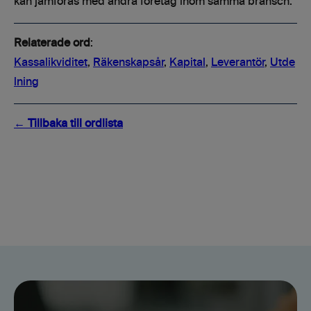
kan jämföras med andra företag inom samma bransch.
Relaterade ord
:
Kassalikviditet
,
Räkenskapsår
,
Kapital
,
Leverantör
,
Utde
lning
← Tillbaka till ordlista