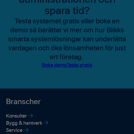
spara tid?
Testa systemet gratis eller boka en
demo så berättar vi mer om hur Blikks
smarta systemlösningar kan underlätta
vardagen och öka lönsamheten för just
ert företag.
Boka demo
Testa gratis
Branscher
Konsulter
Bygg & hantverk
Service