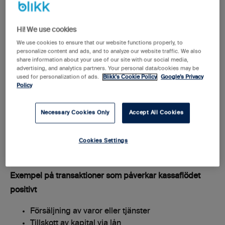
En överblick av företagets
Hi! We use cookies
betalningsströmmar
We use cookies to ensure that our website functions properly, to
personalize content and ads, and to analyze our website traffic. We also
share information about your use of our site with our social media,
advertising, and analytics partners. Your personal data/cookies may be
Genom att göra en kassaflödesanalys har man
used for personalization of ads.
Blikk's Cookie Policy
Google’s Privacy
möjlighet att få en tydlig överblick av ett företags
Policy
betalningsströmmar under en specifik period, vanligtvis
ett räkenskapsår. Transaktioner som ökar företagets
Necessary Cookies Only
Accept All Cookies
likvida medel påverkar kassaflödet på ett positivt sätt,
medan det motsatta gäller transaktioner som minskar
Cookies Settings
företagets likvida medel.
Exempel på transaktioner som påverkar kassaflödet
positivt
Försäljning av varor eller tjänster
Tillskott av kapital via lån