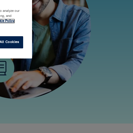
o analyze our
ing, and
kie Policy
All Cookies