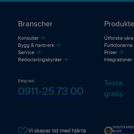
Branscher
Produkte
Konsulter
Utforska våra
Bygg & hantverk
Funktionerna i
Service
Priser
Redovisningsbyråer
Integrationer
Ring oss
Testa
0911-25 73 00
gratis
HÖGSTA KRED
Vi skapar tid med hjärta
BLIKK