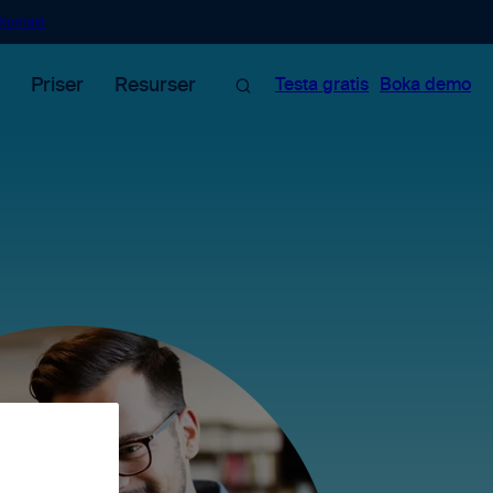
Kontakt
Sök
Priser
Resurser
Testa gratis
Boka demo