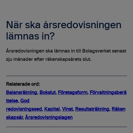
När ska årsredovisningen
lämnas in?
Årsredovisningen ska lämnas in till Bolagsverket senast
sju månader efter räkenskapsårets slut.
Relaterade ord:
Balansräkning
,
Bokslut
,
Företagsform
,
Förvaltningsberä
ttelse
,
God
redovisningssed
,
Kapital
,
Vinst
,
Resultaträkning
,
Räken
skapsår
,
Årsredovisningslagen