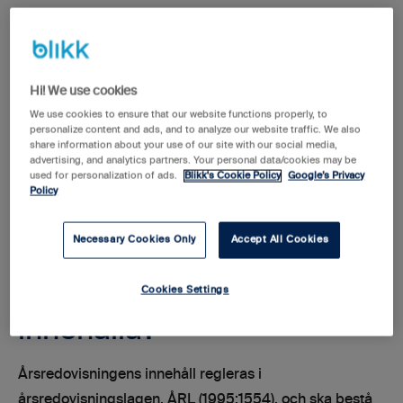
Vem ska upprätta en
årsredovisning?
Hi! We use cookies
We use cookies to ensure that our website functions properly, to
Samtliga aktiebolag, bostadsrättsföreningar och
personalize content and ads, and to analyze our website traffic. We also
share information about your use of our site with our social media,
ekonomiska föreningar måste upprätta en
advertising, and analytics partners. Your personal data/cookies may be
årsredovisning. I vissa fall kan även handelsbolag vara
used for personalization of ads.
Blikk's Cookie Policy
Google’s Privacy
Policy
tvungna att upprätta en årsredovisning.
Necessary Cookies Only
Accept All Cookies
Vad ska en årsredovisning
Cookies Settings
innehålla?
Årsredovisningens innehåll regleras i
årsredovisningslagen, ÅRL (1995:1554), och ska bestå