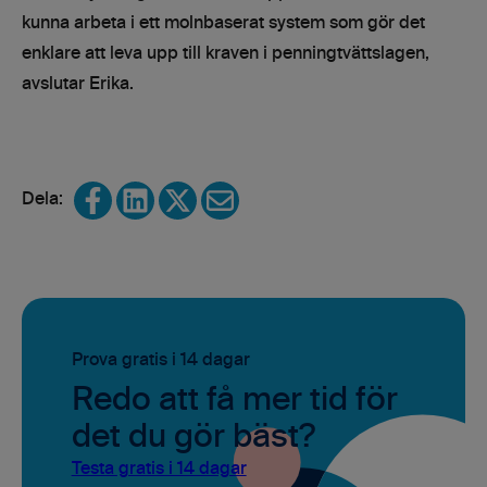
kunna arbeta i ett molnbaserat system som gör det
enklare att leva upp till kraven i penningtvättslagen,
avslutar Erika.
Share on Facebook
Share on LinkedIn
Share on X
Share via email
Prova gratis i 14 dagar
Redo att få mer tid för
det du gör bäst?
Testa gratis i 14 dagar