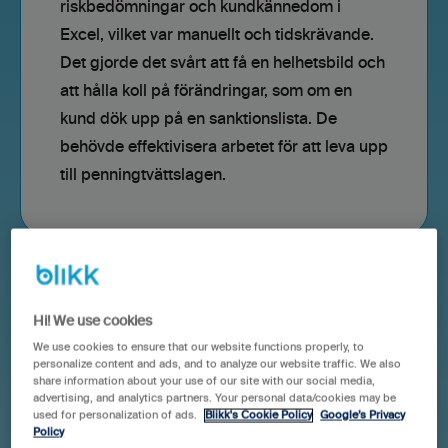
riskbedömningar och kundkännedom i
Excel, vilket var manuellt och tidskrävande.
Det gjorde det svårt att få en helhetsbild och
att hålla koll på förändringar, som om en
kund dök upp på en sanktionslista. De
behövde effektivisera arbetet för att leva upp
till penningtvättslagen.
Hi! We use cookies
Lösningen
We use cookies to ensure that our website functions properly, to
personalize content and ads, and to analyze our website traffic. We also
De valde Blikks KYC-modul som
share information about your use of our site with our social media,
advertising, and analytics partners. Your personal data/cookies may be
integrerades direkt i deras befintliga
used for personalization of ads.
Blikk's Cookie Policy
Google’s Privacy
byråstöd. Det gav ett tydligt, digitalt flöde
Policy