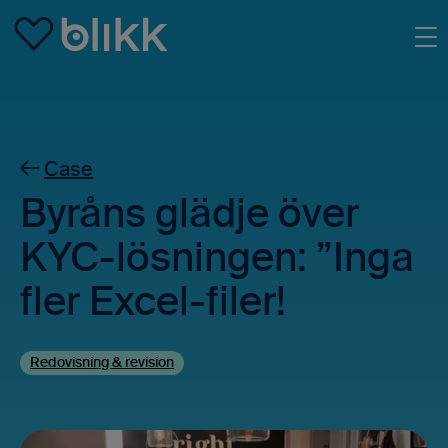
Skip to main content
Case
Byråns glädje över
KYC-lösningen: ”Inga
fler Excel-filer!
Redovisning & revision