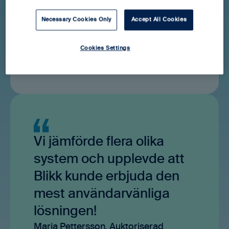
där riskfaktorer ärvs automatiskt och
Necessary Cookies Only
Accept All Cookies
kontroller mot sanktionslistor sker löpande.
Resultatet är minskat dubbelarbete och full
Cookies Settings
överblick över hela KYC-processen i ett
användarvänligt system.
Vi jämförde flera olika
system och upplevde att
Blikk kunde erbjuda den
mest användarvänliga
lösningen!
Maria Pettersson, Auktoriserad