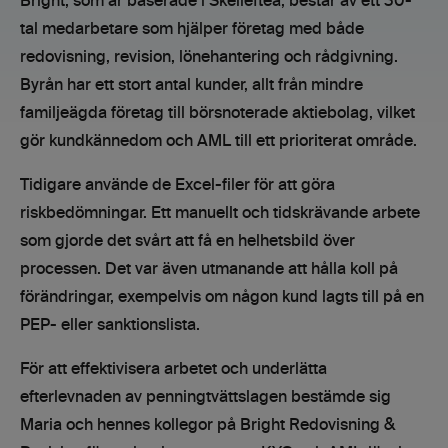
Bright, som är baserade i Skellefteå, består av ett 30-
tal medarbetare som hjälper företag med både
redovisning, revision, lönehantering och rådgivning.
Byrån har ett stort antal kunder, allt från mindre
familjeägda företag till börsnoterade aktiebolag, vilket
gör kundkännedom och AML till ett prioriterat område.
Tidigare använde de Excel-filer för att göra
riskbedömningar. Ett manuellt och tidskrävande arbete
som gjorde det svårt att få en helhetsbild över
processen. Det var även utmanande att hålla koll på
förändringar, exempelvis om någon kund lagts till på en
PEP- eller sanktionslista.
För att effektivisera arbetet och underlätta
efterlevnaden av penningtvättslagen bestämde sig
Maria och hennes kollegor på Bright Redovisning &