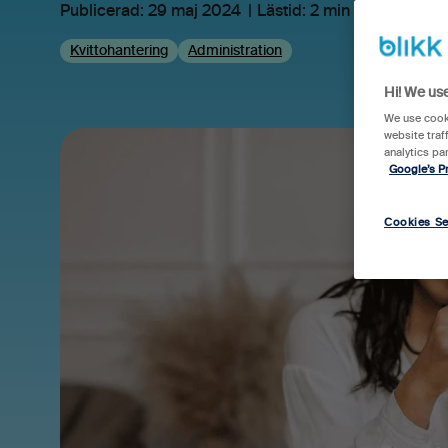
Publicerad:
29 maj 2024
Lästid: 2 min
Kvittohantering
Administration
Hi! We us
We use cooki
website traf
analytics pa
Google’s Pr
Cookies Se