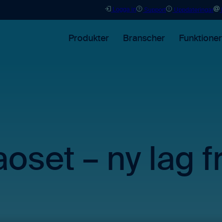
Logga in
Support
Uppdateringar
Produkter
Branscher
Funktioner
oset – ny lag fr