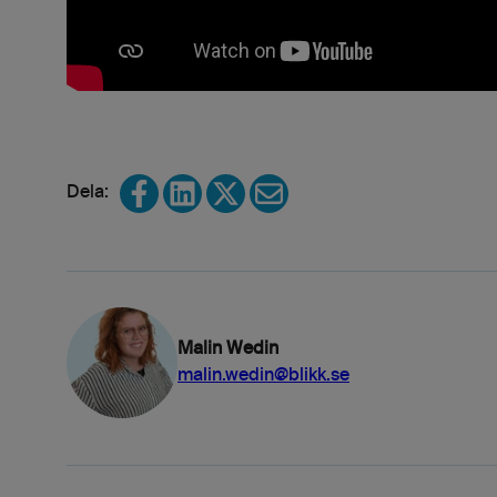
Share on Facebook
Share on LinkedIn
Share on X
Share via email
Malin Wedin
malin.wedin@blikk.se