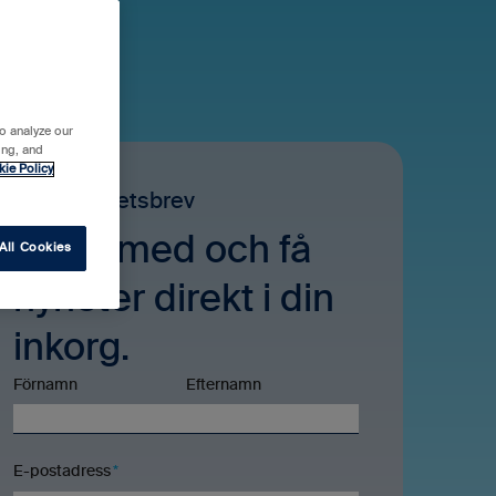
o analyze our
ing, and
kie Policy
Blikks nyhetsbrev
Häng med och få
All Cookies
nyheter direkt i din
inkorg.
Förnamn
Efternamn
E-postadress
*