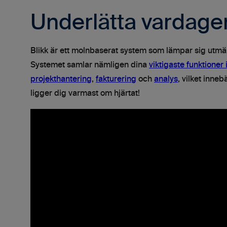
Underlätta vardage
Blikk är ett molnbaserat system som lämpar sig utmär
Systemet samlar nämligen dina
viktigaste funktioner 
projekthantering
,
fakturering
och
analys
, vilket inne
ligger dig varmast om hjärtat!