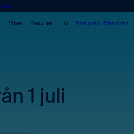
Kontakt
Sök
Priser
Resurser
Testa gratis
Boka demo
ån 1 juli