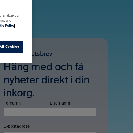
o analyze our
ing, and
kie Policy
All Cookies
Blikks nyhetsbrev
Häng med och få
nyheter direkt i din
inkorg.
Förnamn
Efternamn
E-postadress
*