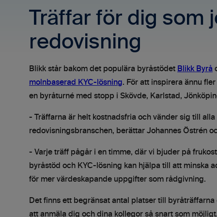
Träffar för dig som
redovisning
Blikk står bakom det populära byråstödet
Blikk Byrå
o
molnbaserad KYC-lösning
. För att inspirera ännu fle
en byråturné med stopp i Skövde, Karlstad, Jönköpin
- Träffarna är helt kostnadsfria och vänder sig till al
redovisningsbranschen, berättar Johannes Östrén och
- Varje träff pågår i en timme, där vi bjuder på frukos
byråstöd och KYC-lösning kan hjälpa till att minska 
för mer värdeskapande uppgifter som rådgivning.
Det finns ett begränsat antal platser till byråträffarna
att anmäla dig och dina kollegor så snart som möjligt