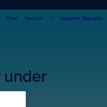
Kontakt
Sök
Priser
Resurser
Testa gratis
Boka demo
r under