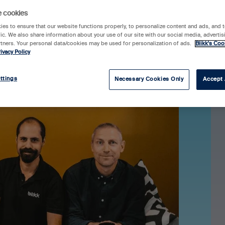
e cookies
es to ensure that our website functions properly, to personalize content and ads, and t
fic. We also share information about your use of our site with our social media, advertis
rtners. Your personal data/cookies may be used for personalization of ads.
Blikk's Coo
ivacy Policy
ttings
Necessary Cookies Only
Accept 