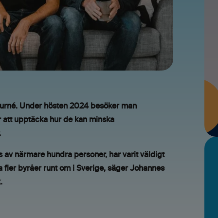
yråturné. Under hösten 2024 besöker man
åer att upptäcka hur de kan minska
.
s av närmare hundra personer, har varit väldigt
fa fler byråer runt om i Sverige, säger Johannes
.