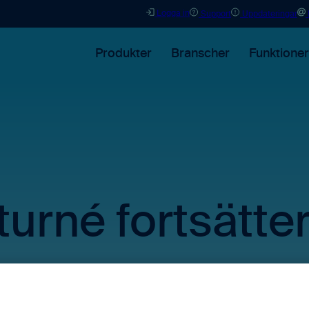
Logga in
Support
Uppdateringar
Produkter
Branscher
Funktioner
turné fortsätte