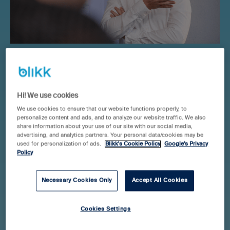
Beegleton
är en reklambyrå med bas i Norrköping.
Byråns anställda bildar tillsammans ett kreativt team
som hjälper kunder över hela Sverige med bland annat
Hi! We use cookies
hemsidor, sociala medier, Google-annonsering samt
We use cookies to ensure that our website functions properly, to
personalize content and ads, and to analyze our website traffic. We also
framtagning av trycksaker och logotyper.
share information about your use of our site with our social media,
advertising, and analytics partners. Your personal data/cookies may be
I takt med att Beegleton började växa med fler
used for personalization of ads.
Blikk's Cookie Policy
Google’s Privacy
Policy
medarbetare och tjänster upplevde de att det var svårt
att hålla koll på beläggningsgraden och tiden. Marcus
Necessary Cookies Only
Accept All Cookies
Törnell, Digital strateg och delägare på Beegleton,
berättar mer om problematiken.
Cookies Settings
- När vi började anställa fler medarbetare, utöka vårt