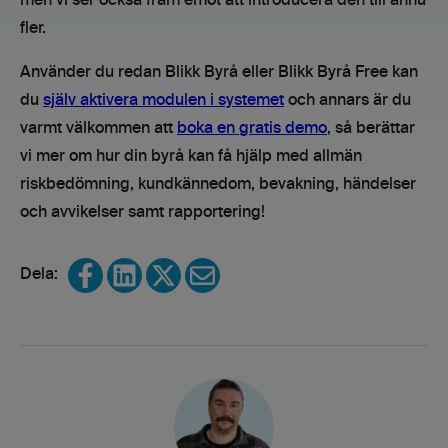
men vi ser också fram emot att introducera den till ännu
fler.
Använder du redan Blikk Byrå eller Blikk Byrå Free kan
du
själv aktivera modulen i systemet
och annars är du
varmt välkommen att
boka en gratis demo
, så berättar
vi mer om hur din byrå kan få hjälp med allmän
riskbedömning, kundkännedom, bevakning, händelser
och avvikelser samt rapportering!
Share on Facebook
Share on LinkedIn
Share on X
Share via email