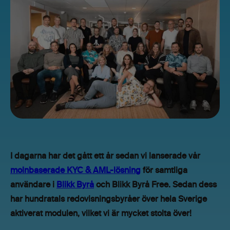
I dagarna har det gått ett år sedan vi lanserade vår
molnbaserade KYC & AML-lösning
för samtliga
användare i
Blikk Byrå
och
Blikk Byrå Free
. Sedan dess
har hundratals redovisningsbyråer över hela Sverige
aktiverat modulen, vilket vi är mycket stolta över!