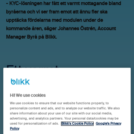
- KYC-lösningen har fått ett varmt mottagande bland
byråerna och vi ser fram emot att ännu fler ska
upptäcka fördelarna med modulen under de
kommande åren, säger Johannes Östrén, Account
Manager Byrå på Blikk.
Ett varmt
mottagande
Hi! We use cookies
I januari 2023 kunde vi berätta att
byråstödet Blikk Byrå
We use cookies to ensure that our website functions properly, to
personalize content and ads, and to analyze our website traffic. We also
skulle utökas med en KYC & AML-lösning
och i oktober
share information about your use of our site with our social media,
samma år
lanserades lösningen för samtliga
advertising, and analytics partners. Your personal data/cookies may be
used for personalization of ads.
Blikk's Cookie Policy
Google’s Privacy
användare
.
Policy