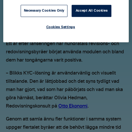
Redan från start var målsättningen att ta fram en
Necessary Cookies Only
Accept All Cookies
lösning som grundade sig i byråernas behov och
hjälpte till med allmän riskbedömning, kundkännedom,
Cookies Settings
bevakning, händelser och avvikelser samt rapportering.
Ett år efter lanseringen har hundratals revisions- och
redovisningsbyråer börjat använda modulen och bland
dem har tongångarna varit positiva.
– Blikks KYC-lösning är användarvänlig och visuellt
tilltalande. Den är lättjobbad och det syns tydligt vad
man har gjort, vad som har påbörjats och vad man ska
göra härnäst, berättar Olivia Hedman,
Redovisningskonsult på
Otto Ekonomi
.
Genom att samla ännu fler funktioner i samma system
uppger flertalet byråer att de behövt lägga mindre tid